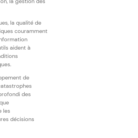
on, la gestion des
s, la qualité de
techniques couramment
information
tils aident à
ditions
ques.
loppement de
 catastrophes
pprofondi des
ique
e les
res décisions