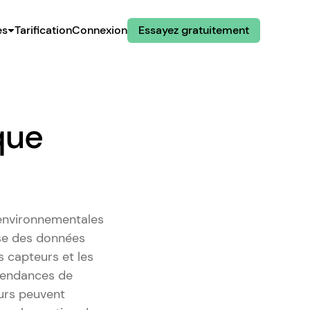
es
Tarification
Connexion
Essayez gratuitement
que
 environnementales
ise des données
es capteurs et les
 tendances de
eurs peuvent