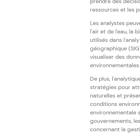
prendre des décisio
ressources et les p
Les analystes peuv
l'air et de l'eau, l
utilisés dans l'an
géographique (SIG),
visualiser des don
environnementales f
De plus, l'analytiq
stratégies pour at
naturelles et prése
conditions environn
environnementale so
gouvernements, les
concernant la gest