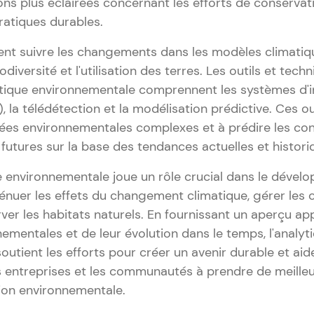
ns plus éclairées concernant les efforts de conservati
ratiques durables.
ent suivre les changements dans les modèles climatique
a biodiversité et l'utilisation des terres. Les outils et 
alytique environnementale comprennent les systèmes d'
 la télédétection et la modélisation prédictive. Ces ou
nées environnementales complexes et à prédire les con
utures sur la base des tendances actuelles et histori
ue environnementale joue un rôle crucial dans le déve
ténuer les effets du changement climatique, gérer les
rver les habitats naturels. En fournissant un aperçu a
ementales et de leur évolution dans le temps, l'analyt
utient les efforts pour créer un avenir durable et aid
 entreprises et les communautés à prendre de meilleu
ion environnementale.