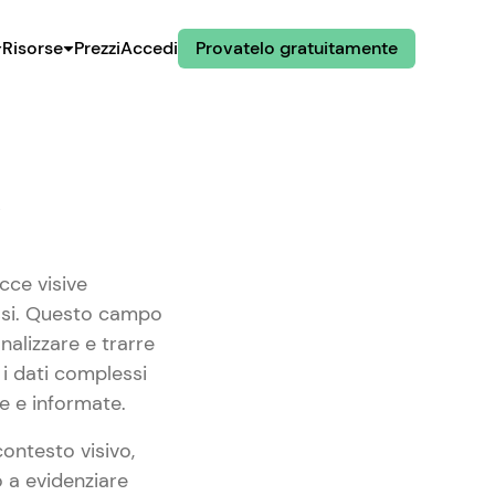
Risorse
Prezzi
Accedi
Provatelo gratuitamente
?
cce visive
lessi. Questo campo
nalizzare e trarre
e i dati complessi
de e informate.
contesto visivo,
 a evidenziare