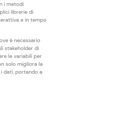
n i metodi
lici librerie di
terattiva e in tempo
 dove è necessario
li stakeholder di
re le variabili per
on solo migliora la
 dati, portando a