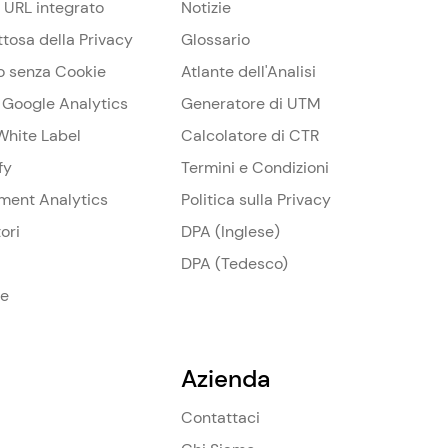
 URL integrato
Notizie
ttosa della Privacy
Glossario
o senza Cookie
Atlante dell'Analisi
a Google Analytics
Generatore di UTM
White Label
Calcolatore di CTR
fy
Termini e Condizioni
ament Analytics
Politica sulla Privacy
ori
DPA (Inglese)
DPA (Tedesco)
se
Azienda
Contattaci