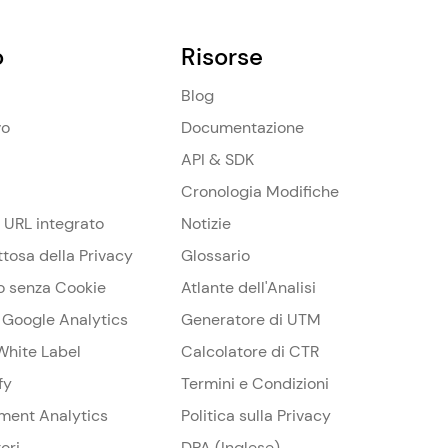
o
Risorse
Blog
vo
Documentazione
API & SDK
Cronologia Modifiche
 URL integrato
Notizie
ttosa della Privacy
Glossario
o senza Cookie
Atlante dell'Analisi
a Google Analytics
Generatore di UTM
White Label
Calcolatore di CTR
fy
Termini e Condizioni
ament Analytics
Politica sulla Privacy
ori
DPA (Inglese)