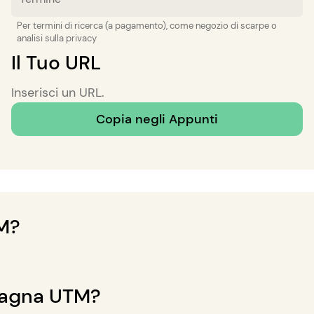
Per termini di ricerca (a pagamento), come negozio di scarpe o
analisi sulla privacy
Il Tuo URL
Inserisci un URL.
Copia negli Appunti
TM?
sono stati introdotti per la prima volta da Urchin, p
acciare l'efficacia delle campagne di marketing online
pagna UTM?
isitato il tuo sito web e confrontare i risultati delle