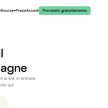
Risorse
Prezzi
Accedi
Provatelo gratuitamente
l
pagne
 ai link in entrata
ile qui.