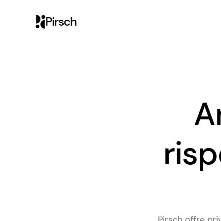
Pirsch
A
risp
Pirsch offre p