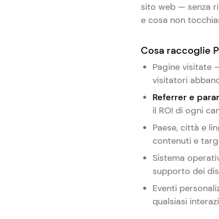
sito web — senza r
e cosa non tocchi
Cosa raccoglie P
Pagine visitate
visitatori abba
Referrer e par
il ROI di ogni c
Paese, città e l
contenuti e targ
Sistema operativ
supporto dei dis
Eventi personaliz
qualsiasi intera