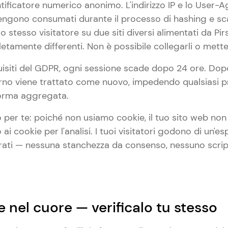
dentificatore numerico anonimo. L'indirizzo IP e lo Use
ngono consumati durante il processo di hashing e scart
lo stesso visitatore su due siti diversi alimentati da P
etamente differenti. Non è possibile collegarli o metterl
equisiti del GDPR, ogni sessione scade dopo 24 ore. D
torno viene trattato come nuovo, impedendo qualsiasi p
forma aggregata.
o per te: poiché non usiamo cookie, il tuo sito web no
i cookie per l'analisi. I tuoi visitatori godono di un'es
curati — nessuna stanchezza da consenso, nessuno scri
 nel cuore — verificalo tu stesso