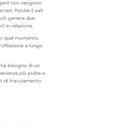
r-Agent non vengono
ati. Poiché il salt
irsch genera due
i in relazione.
opo quel momento,
rofilazione a lungo
n ha bisogno di un
perienza più pulita e
pt di tracciamento