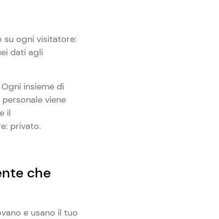
 su ogni visitatore:
i dati agli
. Ogni insieme di
e personale viene
 il
: privato.
ente che
ovano e usano il tuo