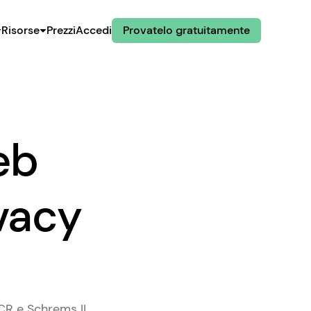
Risorse
Prezzi
Accedi
Provatelo gratuitamente
eb
ivacy
R e Schrems II.