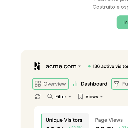
Costruito e osp
In