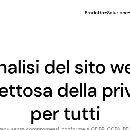
Prodotto
Soluzione
nalisi del sito w
ettosa della pr
per tutti
rivacy senza compromessi, conforme a GDPR, CCPA, PEC