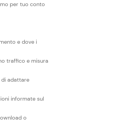
iamo per tuo conto
imento e dove i
no traffico e misura
 di adattare
ioni informate sul
, download o