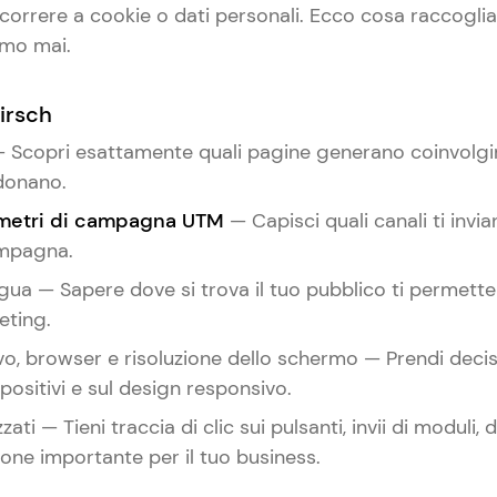
icorrere a cookie o dati personali. Ecco cosa raccogl
amo mai.
irsch
 — Scopri esattamente quali pagine generano coinvolg
ndonano.
ametri di campagna UTM
— Capisci quali canali ti invia
ampagna.
ingua — Sapere dove si trova il tuo pubblico ti permette
eting.
o, browser e risoluzione dello schermo — Prendi decis
positivi e sul design responsivo.
zati — Tieni traccia di clic sui pulsanti, invii di moduli
zione importante per il tuo business.