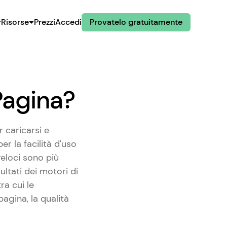
Risorse
Prezzi
Accedi
Provatelo gratuitamente
Pagina?
 caricarsi e
er la facilità d'uso
veloci sono più
ultati dei motori di
ra cui le
agina, la qualità