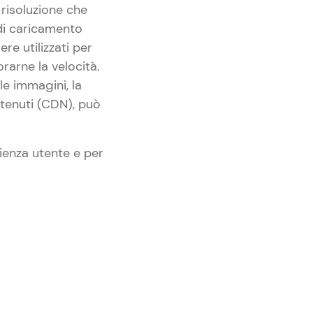
risoluzione che
 di caricamento
e utilizzati per
rarne la velocità.
e immagini, la
ontenuti (CDN), può
ienza utente e per