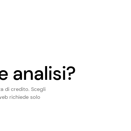
e analisi?
 di credito. Scegli
 web richiede solo