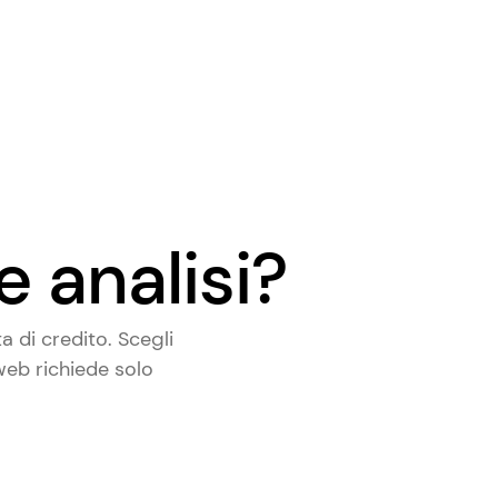
e analisi?
 di credito. Scegli
 web richiede solo