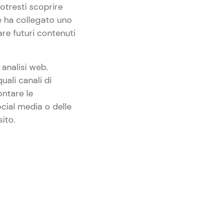
potresti scoprire
e ha collegato uno
are futuri contenuti
 analisi web.
uali canali di
ontare le
ocial media o delle
sito.