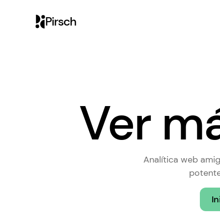
Pirsch
Ver más
Analítica web amig
potente
In