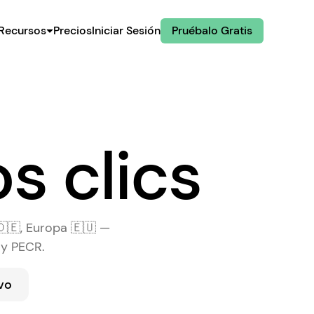
Recursos
Precios
Iniciar Sesión
Pruébalo Gratis
os clics
co
la
🇩🇪, Europa 🇪🇺 —
 y PECR.
vo