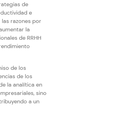
rategias de
oductividad e
a las razones por
 aumentar la
sionales de RRHH
 rendimiento
iso de los
ncias de los
e la analítica en
mpresariales, sino
tribuyendo a un