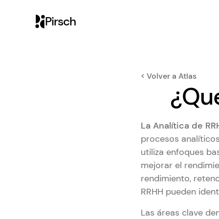
Pirsch
< Volver a Atlas
¿Qué
La Analítica de R
procesos analítico
utiliza enfoques b
mejorar el rendimie
rendimiento, reten
RRHH pueden identi
Las áreas clave den