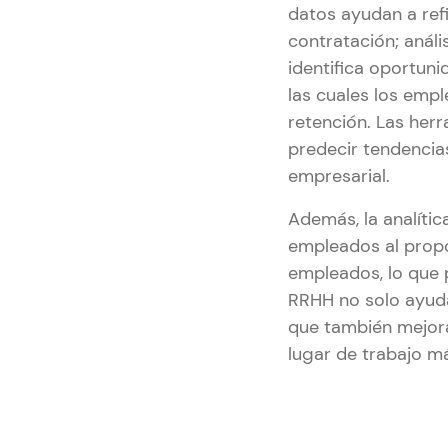
datos ayudan a ref
contratación; análi
identifica oportuni
las cuales los emp
retención. Las her
predecir tendencias
empresarial.
Además, la analíti
empleados al propo
empleados, lo que p
RRHH no solo ayuda
que también mejora
lugar de trabajo m