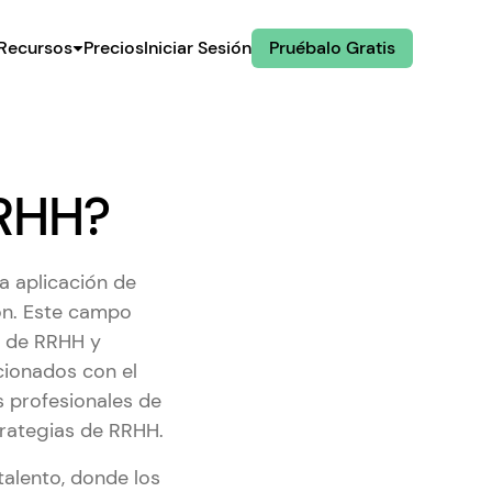
Recursos
Precios
Iniciar Sesión
Pruébalo Gratis
RRHH?
a aplicación de
ón. Este campo
s de RRHH y
acionados con el
s profesionales de
trategias de RRHH.
talento, donde los