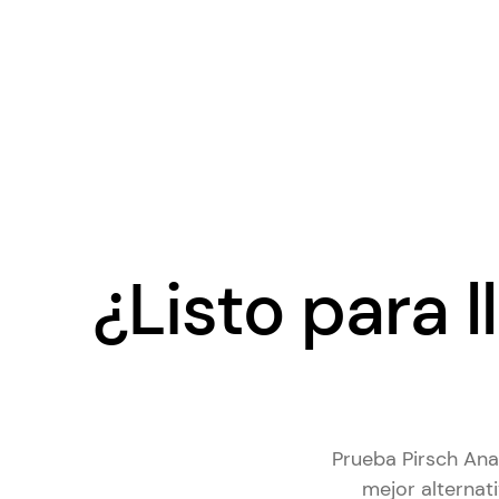
¿Listo para l
Prueba Pirsch Anal
mejor alternat