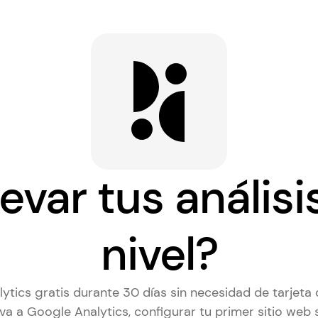
levar tus análisi
nivel?
ytics gratis durante 30 días sin necesidad de tarjeta d
iva a Google Analytics
, configurar tu primer sitio web