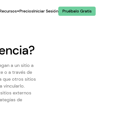
Recursos
Precios
Iniciar Sesión
Pruébalo Gratis
rencia?
egan a un sitio a
te o a través de
 que otros sitios
 vincularlo.
sitios externos
rategias de