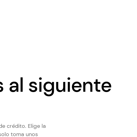
s al siguiente
e crédito. Elige la
 solo toma unos