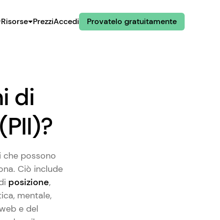
Risorse
Prezzi
Accedi
Provatelo gratuitamente
i di
(PII)?
oni che possono
ona. Ciò include
 di
posizione
,
etica, mentale,
 web e del