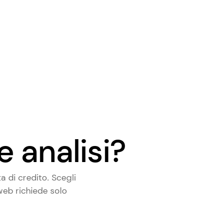
e analisi?
 di credito. Scegli
 web richiede solo