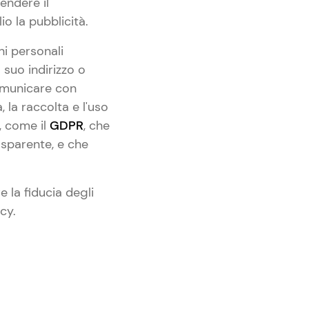
endere il
o la pubblicità.
ni personali
 suo indirizzo o
omunicare con
a, la raccolta e l'uso
, come il
GDPR
, che
asparente, e che
 la fiducia degli
acy.