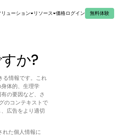
ソリューション
リソース
価格
ログイン
無料体験
ですか?
できる情報です。これ
の身体的、生理学
固有の要因など、さ
ングのコンテキストで
し、広告をより適切
された個人情報に