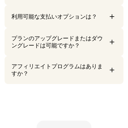
ドメインも、リセットされるまで制限にカウ
請求期間の終了前に使用制限に達した場合、
ントされます。
利用可能な支払いオプションは？
アクセスが制限されます。データの収集はさ
らに5日間継続されます。統計へのアクセス
クレジットカードとPayPalで支払いを提供し
を回復し、ギャップを回避するには、これら
プランのアップグレードまたはダウ
ています。支払いページでユーロを通貨とし
の5日以内にプランをアップグレードする
ングレードは可能ですか？
て選択すると、SEPAダイレクトデビットで支
か、使用制限がリセットされるのを待つ必要
払うオプションもあります。
があります。
はい、いつでもプランを変更できます。ダウ
アフィリエイトプログラムはありま
ングレードする場合、差額が請求サイクルの
すか？
残りに追加されます。後でアップグレードす
ると、まず残高が使用されます。
はい、アフィリエイトプログラムでは、新し
い顧客をPirschに紹介することで報酬を獲得
できます。個人のアフィリエイトリンクをコ
ピーするだけで、誰かが購読を申し込むたび
に報酬がアカウント残高に追加されます。