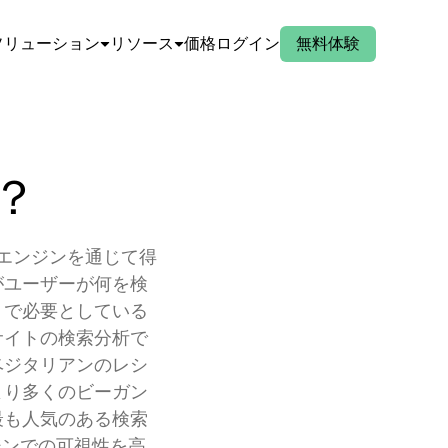
ソリューション
リソース
価格
ログイン
無料体験
？
索エンジンを通じて得
がユーザーが何を検
トで必要としている
サイトの検索分析で
ベジタリアンのレシ
より多くのビーガン
最も人気のある検索
ジンでの可視性を高