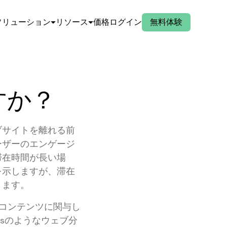
ソリューション
リソース
価格
ログイン
無料体験
すか？
ブサイトを離れる前
ーザーのエンゲージ
滞在時間が長い場
を示しますが、滞在
ります。
コンテンツに関与し
icsのようなウェブ分