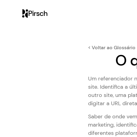
Pirsch
< Voltar ao Glossário
O q
Um referenciador n
site. Identifica a ú
outro site, uma pl
digitar a URL dire
Saber de onde vem 
marketing, identif
diferentes platafor