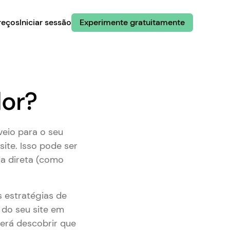
reços
Iniciar sessão
Experimente gratuitamente
dor?
veio para o seu
site. Isso pode ser
da direta (como
s estratégias de
 do seu site em
derá descobrir que