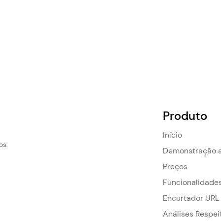
Produto
Início
os.
Demonstração a
Preços
Funcionalidade
Encurtador URL
Análises Respei