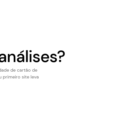
análises?
dade de cartão de
u primeiro site leva