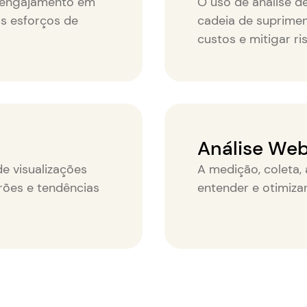
 engajamento em
O uso de análise d
os esforços de
cadeia de supriment
custos e mitigar ri
Análise We
e visualizações
A medição, coleta, 
drões e tendências
entender e otimiz