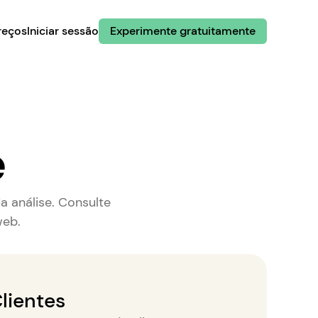
reços
Iniciar sessão
Experimente gratuitamente
e
a análise. Consulte
web.
lientes