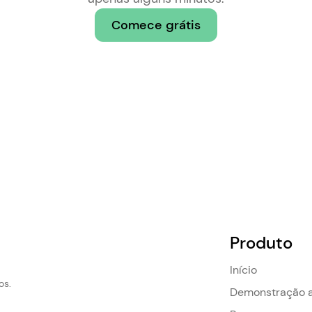
Comece grátis
Produto
Início
os.
Demonstração a