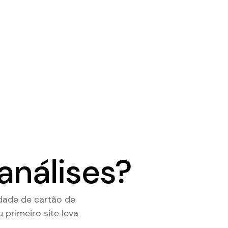
análises?
dade de cartão de
u primeiro site leva