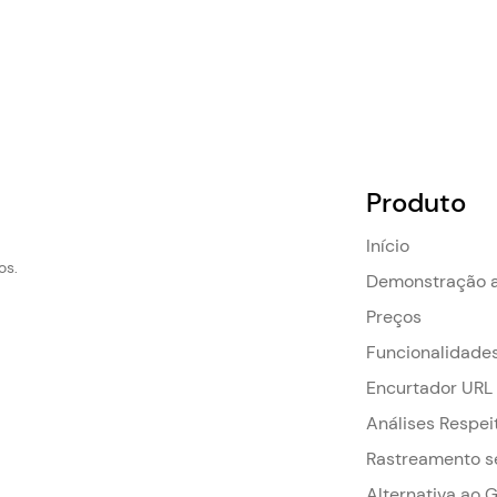
Produto
Início
os.
Demonstração a
Preços
Funcionalidade
Encurtador URL
Análises Respei
Rastreamento s
Alternativa ao 