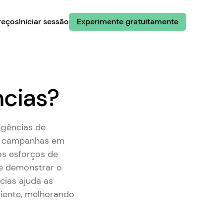
reços
Iniciar sessão
Experimente gratuitamente
ncias?
agências de
as campanhas em
os esforços de
 e demonstrar o
cias ajuda as
liente, melhorando