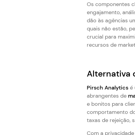
Os componentes ch
engajamento, análi
dão às agências u
quais não estão, p
crucial para maxi
recursos de market
Alternativa
Pirsch Analytics
é 
abrangentes de
ma
e bonitos para cli
comportamento do u
taxas de rejeição,
Com a privacidade