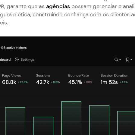
R, garante que as
agências
possam gerenciar e anali
egura e ética, construindo confiança com os clientes 
eis.