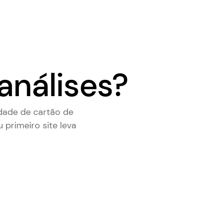
análises?
dade de cartão de
u primeiro site leva