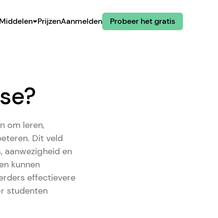
Middelen
Prijzen
Aanmelden
Probeer het gratis
yse?
n om leren,
eteren. Dit veld
, aanwezigheid en
ten kunnen
rders effectievere
r studenten