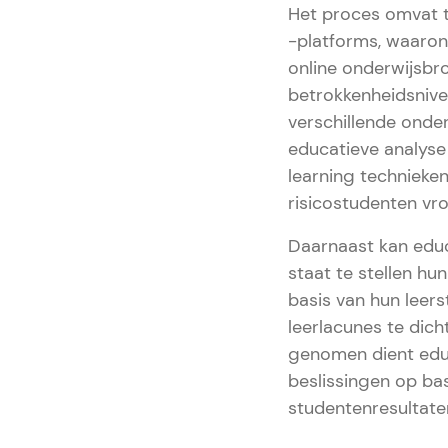
Het proces omvat t
-platforms, waaron
online onderwijsbr
betrokkenheidsnivea
verschillende onde
educatieve analyse 
learning technieke
risicostudenten vroe
Daarnaast kan educ
staat te stellen h
basis van hun leers
leerlacunes te dich
genomen dient educ
beslissingen op ba
studentenresultate