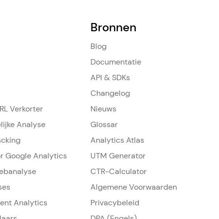
Bronnen
Blog
Documentatie
API & SDKs
Changelog
L Verkorter
Nieuws
lijke Analyse
Glossar
acking
Analytics Atlas
or Google Analytics
UTM Generator
ebanalyse
CTR-Calculator
ses
Algemene Voorwaarden
ment Analytics
Privacybeleid
laars
DPA (Engels)