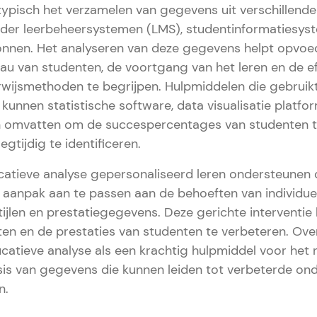
ypisch het verzamelen van gegevens uit verschillende
der leerbeheersystemen (LMS), studentinformatiesyst
onnen. Het analyseren van deze gegevens helpt opvo
u van studenten, de voortgang van het leren en de eff
rwijsmethoden te begrijpen. Hulpmiddelen die gebruik
kunnen statistische software, data visualisatie platf
n omvatten om de succespercentages van studenten t
gtijdig te identificeren.
atieve analyse gepersonaliseerd leren ondersteunen 
un aanpak aan te passen aan de behoeften van individu
tijlen en prestatiegegevens. Deze gerichte interventi
ten en de prestaties van studenten te verbeteren. Ove
atieve analyse als een krachtig hulpmiddel voor het
sis van gegevens die kunnen leiden tot verbeterde ond
n.