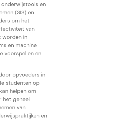
 onderwijstools en
emen (SIS) en
eders om het
ectiviteit van
t worden in
orms en machine
e voorspellen en
door opvoeders in
ele studenten op
e kan helpen om
r het geheel
 nemen van
erwijspraktijken en