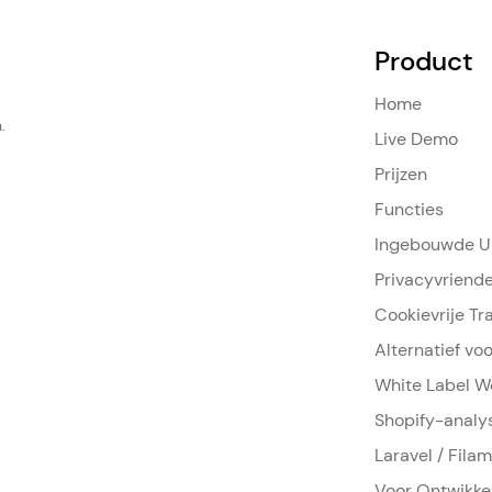
Product
Home
.
Live Demo
Prijzen
Functies
Ingebouwde UR
Privacyvriende
Cookievrije Tr
Alternatief vo
White Label W
Shopify-analy
Laravel / Fila
Voor Ontwikke