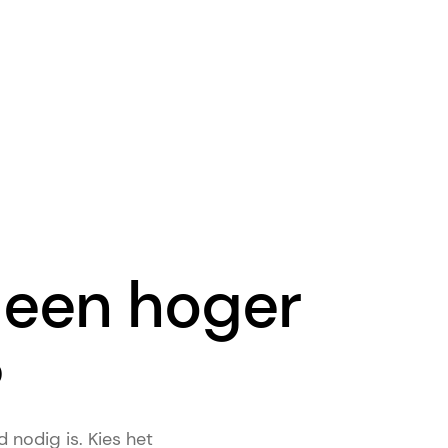
r een hoger
?
 nodig is. Kies het