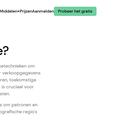
Middelen
Prijzen
Aanmelden
Probeer het gratis
e?
ysetechnieken om
or verkoopgegevens
eren, toekomstige
is cruciaal voor
sten.
ns om patronen en
ografische regio's