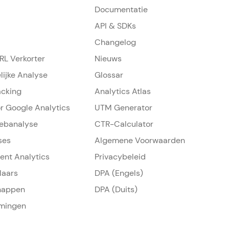
Documentatie
API & SDKs
Changelog
L Verkorter
Nieuws
lijke Analyse
Glossar
acking
Analytics Atlas
or Google Analytics
UTM Generator
ebanalyse
CTR-Calculator
ses
Algemene Voorwaarden
ment Analytics
Privacybeleid
laars
DPA (Engels)
happen
DPA (Duits)
mingen