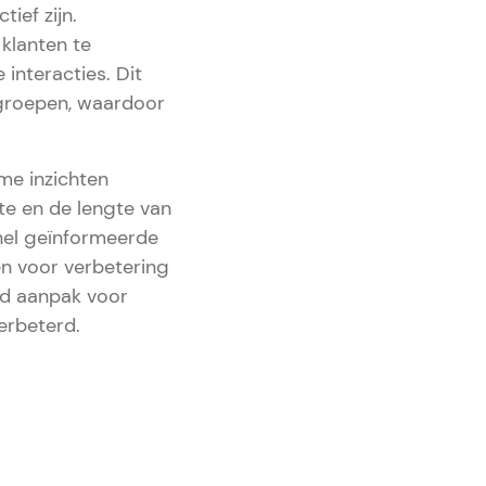
ief zijn.
klanten te
 interacties. Dit
ngroepen, waardoor
me inzichten
te en de lengte van
nel geïnformeerde
en voor verbetering
rd aanpak voor
erbeterd.