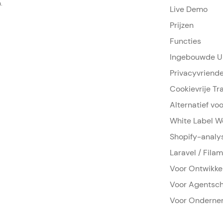
.
Live Demo
Prijzen
Functies
Ingebouwde UR
Privacyvriende
Cookievrije Tr
Alternatief vo
White Label W
Shopify-analy
Laravel / Fila
Voor Ontwikke
Voor Agentsc
Voor Onderne