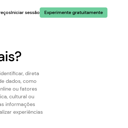
reços
Iniciar sessão
Experimente gratuitamente
ais?
ntificar, direta
 de dados, como
online ou fatores
ca, cultural ou
 as informações
lizar experiências