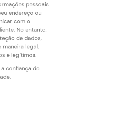
formações pessoais
 seu endereço ou
nicar com o
iente. No entanto,
oteção de dados,
 maneira legal,
os e legítimos.
 a confiança do
dade.