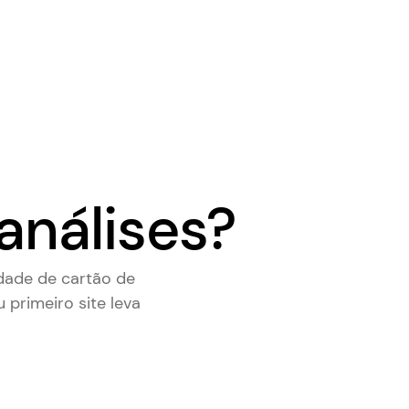
análises?
dade de cartão de
u primeiro site leva