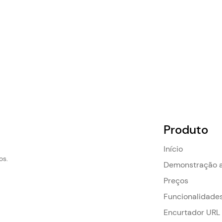
Produto
Início
os.
Demonstração a
Preços
Funcionalidade
Encurtador URL