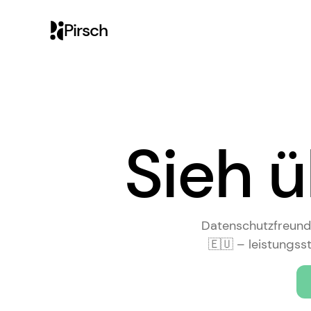
Pirsch
Sieh ü
Datenschutzfreundl
🇪🇺 – leistungs