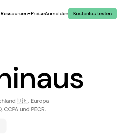
Ressourcen
Preise
Anmelden
Kostenlos testen
 hinaus
mit
der
chland 🇩🇪, Europa
O, CCPA und PECR.