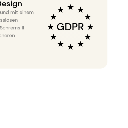
Design
 und mit einem
sslosen
GDPR
Schrems II
icheren